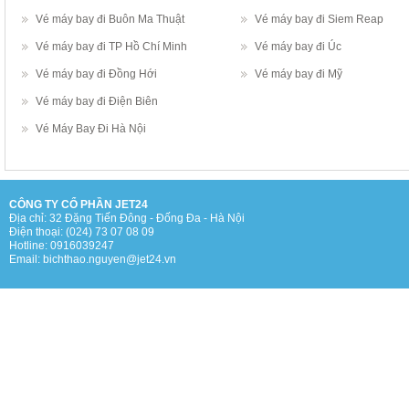
Vé máy bay đi Buôn Ma Thuật
Vé máy bay đi Siem Reap
Vé máy bay đi TP Hồ Chí Minh
Vé máy bay đi Úc
Vé máy bay đi Đồng Hới
Vé máy bay đi Mỹ
Vé máy bay đi Điện Biên
Vé Máy Bay Đi Hà Nội
CÔNG TY CỔ PHẦN JET24
Địa chỉ: 32 Đặng Tiến Đông - Đống Đa - Hà Nội
Điện thoại: (024) 73 07 08 09
Hotline: 0916039247
Email: bichthao.nguyen@jet24.vn