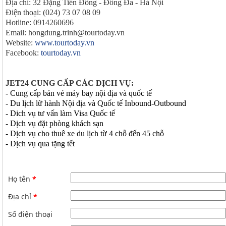
Địa chỉ: 32 Đặng Tiến Đông - Đống Đa - Hà Nội
Điện thoại: (024) 73 07 08 09
Hotline: 0914260696
Email: hongdung.trinh@tourtoday.vn
Website:
www.tourtoday.vn
Facebook:
tourtoday.vn
JET24 CUNG CẤP CÁC DỊCH VỤ:
- Cung cấp bán vé máy bay nội địa và quốc tế
- Du lịch lữ hành Nội địa và Quốc tế Inbound-Outbound
- Dich vụ tư vấn làm Visa Quốc tế
- Dịch vụ đặt phòng khách sạn
- Dịch vụ cho thuê xe du lịch từ 4 chỗ đến 45 chỗ
- Dịch vụ qua tặng tết
Họ tên
*
Địa chỉ
*
Số điện thoại