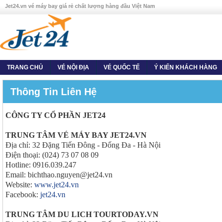
Jet24.vn vé máy bay giá rẻ chất lượng hàng đầu Việt Nam
TRANG CHỦ
VÉ NỘI ĐỊA
VÉ QUỐC TẾ
Ý KIẾN KHÁCH HÀNG
Thông Tin Liên Hệ
CÔNG TY CỔ PHẦN JET24
TRUNG TÂM VÉ MÁY BAY JET24.VN
Địa chỉ: 32 Đặng Tiến Đông - Đống Đa - Hà Nội
Điện thoại: (024) 73 07 08 09
Hotline: 0916.039.247
Email: bichthao.nguyen@jet24.vn
Website:
www.jet24.vn
Facebook:
jet24.vn
TRUNG TÂM DU LICH TOURTODAY.VN