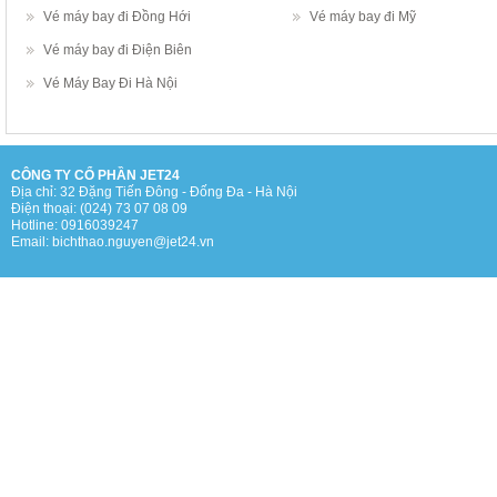
Vé máy bay đi Đồng Hới
Vé máy bay đi Mỹ
Vé máy bay đi Điện Biên
Vé Máy Bay Đi Hà Nội
CÔNG TY CỔ PHẦN JET24
Địa chỉ: 32 Đặng Tiến Đông - Đống Đa - Hà Nội
Điện thoại: (024) 73 07 08 09
Hotline: 0916039247
Email: bichthao.nguyen@jet24.vn