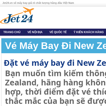
Jet24.vn vé máy bay giá rẻ chất lượng hàng đầu Việt Nam
TRANG CHỦ
VÉ NỘI ĐỊA
VÉ QUỐC TẾ
Ý KIẾN KHÁCH HÀNG
Vé Máy Bay Đi New Z
Đặt vé máy bay đi New Ze
Bạn muốn tìm kiếm thông
Zealand, hãng hàng khôn
hợp, thời điểm đặt vé thí
thắc mắc của bạn sẽ được