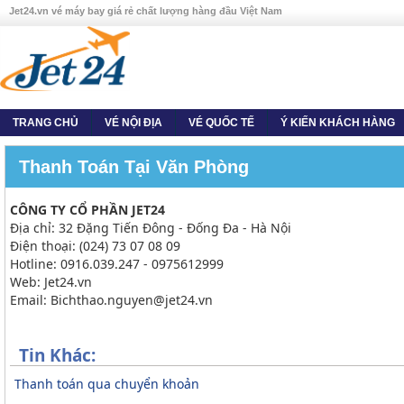
Jet24.vn vé máy bay giá rẻ chất lượng hàng đầu Việt Nam
TRANG CHỦ
VÉ NỘI ĐỊA
VÉ QUỐC TẾ
Ý KIẾN KHÁCH HÀNG
Thanh Toán Tại Văn Phòng
CÔNG TY CỔ PHẦN JET24
Địa chỉ: 32 Đặng Tiến Đông - Đống Đa - Hà Nội
Điện thoại: (024) 73 07 08 09
Hotline: 0916.039.247 - 0975612999
Web: Jet24.vn
Email: Bichthao.nguyen@jet24.vn
Tin Khác:
Thanh toán qua chuyển khoản