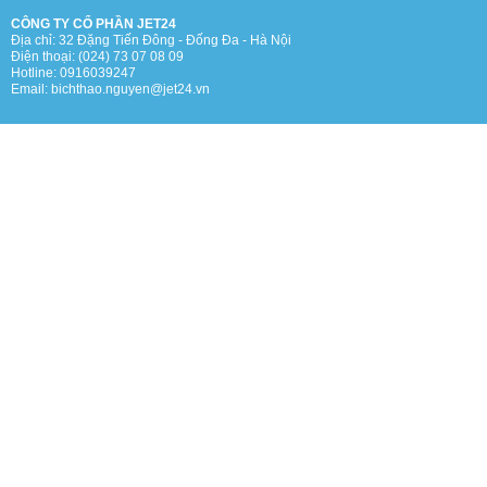
CÔNG TY CỔ PHẦN JET24
Địa chỉ: 32 Đặng Tiến Đông - Đống Đa - Hà Nội
Điện thoại: (024) 73 07 08 09
Hotline: 0916039247
Email: bichthao.nguyen@jet24.vn